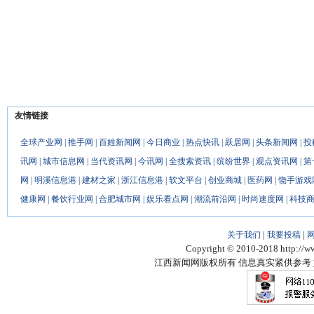
[新闻]
瑞金：聆听红色故事，传承红
友情链接
全球产业网
|
推手网
|
百姓新闻网
|
今日商业
|
热点快讯
|
跃居网
|
头条新闻网
|
投
讯网
|
城市信息网
|
当代资讯网
|
今讯网
|
全搜索资讯
|
缤纷世界
|
观点资讯网
|
第
网
|
明溪信息港
|
建材之家
|
浙江信息港
|
软文平台
|
创业商城
|
医药网
|
饶手游戏
健康网
|
餐饮行业网
|
合肥城市网
|
娱乐看点网
|
潮流前沿网
|
时尚速度网
|
科技
|
|
关于我们
我要投稿
Copyright © 2010-2018 http://ww
江西新闻网版权所有 信息真实紧供参考 如