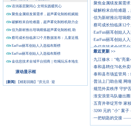
聚焦金属镁发展需求
·
语润基层聚同心 文明实践暖民心
破解粉末自给难题，
·
聚焦金属镁发展需求，超声雾化制粉机赋能
信为新材推出坩埚熔
·
破解粉末自给难题，超声雾化制粉机助力企
蔡司成长怡临床12
·
信为新材推出坩埚熔炼超声雾化制粉机 助
EarFun丽耳创始人
·
蔡司成长怡临床12个月数据发布：儿童近视
EarFun丽耳创始人
·
EarFun丽耳创始人入选福布斯榜
金信息技术全域平台
·
最近更新
>>
EarFun丽耳创始人入选福布斯榜
三十而立，守护无声：
·
九江修水：“电”亮童
·
金信息技术全域平台招商｜吃喝玩乐本地生
坚守标准勇攻坚 实
·
泰和县聘任70名外
·
填报必看！皖南医科大
·
滚动显示框
泰和县市场监管局：
·
有钱不还逃避执行 
·
普法上门助合规 网
·
[新闻]
【精彩回顾】“庆元旦 ·迎
打吨吨×叠滘龙船赛
·
[新闻]
绿色通道快执行 三日执结救
规范外卖秩序 守护舌
·
蔡司小瞳堡12个月
·
[新闻]
第三届武夷山竹业博览会在武
淮安浪里马队徽出圈
·
[新闻]
燃动青春梦，扬帆新征程
五育并举绽芳华 家
·
[新闻]
AI重构文旅叙事，鄱阳湖国家
3200 元的 "小" 
·
[新闻]
50年承诺的支撑体系：为什么
一把钥匙的交接 ——
·
[新闻]
省交通运输执法局九支队二、
[新闻]
Foodaily创新博览会×一柠传