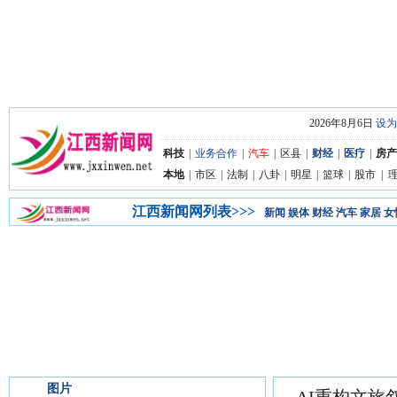
2026年8月6日
设为
科技
|
业务合作
|
汽车
|
区县
|
财经
|
医疗
|
房产
本地
|
市区
|
法制
|
八卦
|
明星
|
篮球
|
股市
|
江西新闻网列表>>>
新闻
娱体
财经
汽车
家居
女
图片