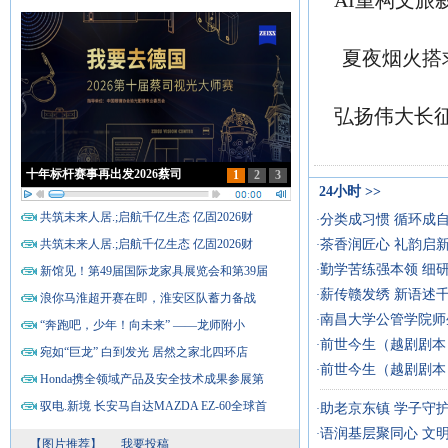
AI重构文旅
夏夜烟火搭
弘扬伟大长
十年标杆赛事再出发2026蔡司
1
2
3
24小时
>>
共筑未来人居.;启航千亿生态 亿固2026财
分类成习惯 循环成
·
共筑未来人居.;启航千亿生态 亿固2026财
茶香润匠心 礼韵启
·
勤学苦练强本领 细
·
新馆见！第49届国际龙家具展览会和第39届
薪传赣发绣 新语述
·
浪你马淮超开赛在即，淮安区队蓄力备战
南昌大学公管学院师
·
“奔跑吧，少年！向未来” ——龙师附小
前世今生（越剧剧本
·
宛如“巨龙” 白到发光 居然之家北四环店
前世今生（越剧剧本
·
Honda携全领域产品及安全技术成果参展第
驭电.新境 长安马自达MAZDA EZ-60全球首
助老京东镇 学子守
·
语润基层聚同心 文
·
【图片推荐】
我要投稿