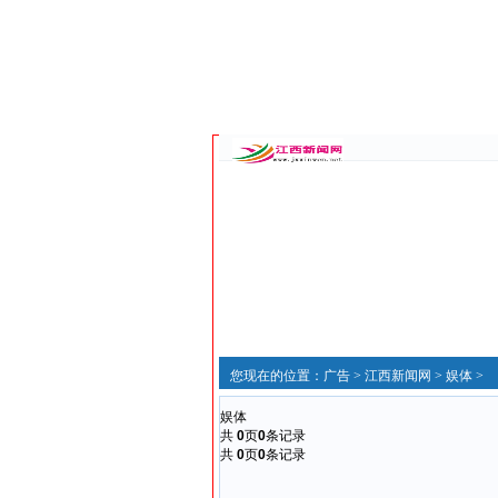
您现在的位置：
广告
>
江西新闻网
>
娱体
>
娱体
共
0
页
0
条记录
共
0
页
0
条记录